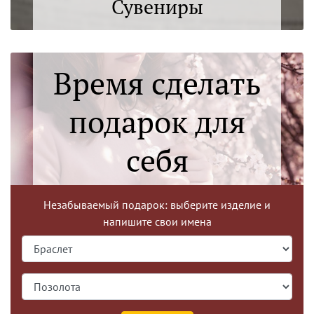
Сувениры
Время сделать
подарок для
себя
Создайте украшения со
Незабываемый подарок: выберите изделие и
напишите свои имена
своими именами