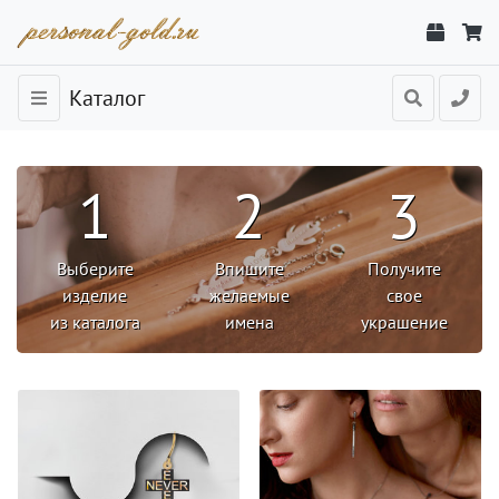
Каталог
1
2
3
Выберите
Впишите
Получите
изделие
желаемые
свое
из каталога
имена
украшение