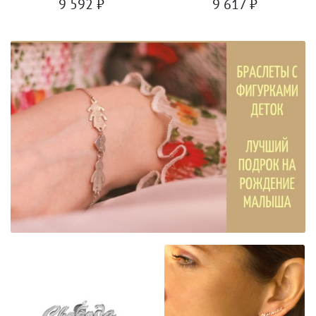
9 592
₽
9 617
₽