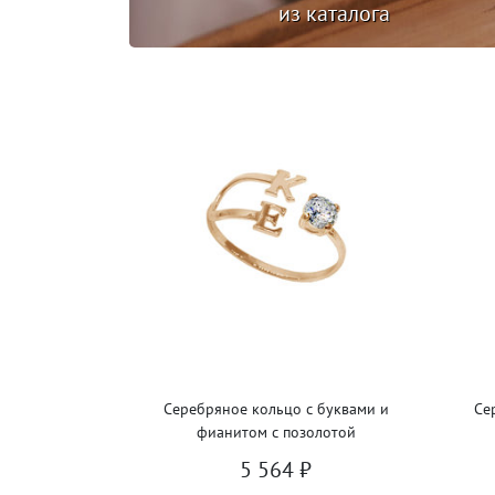
из каталога
Серебряное кольцо с буквами и
Се
фианитом с позолотой
5 564
₽