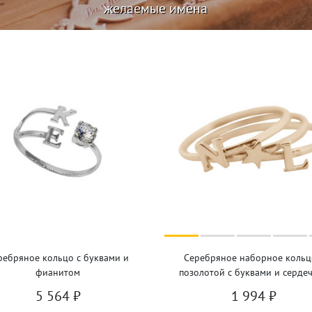
желаемые имена
ребряное кольцо с буквами и
Серебряное наборное кольц
фианитом
позолотой с буквами и серде
5 564
₽
1 994
₽