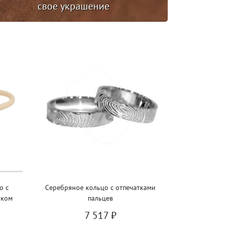
свое украшение
о с
Серебряное кольцо с отпечатками
чком
пальцев
7 517
₽