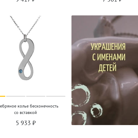
ебряное колье бесконечность
со вставкой
5 933
₽