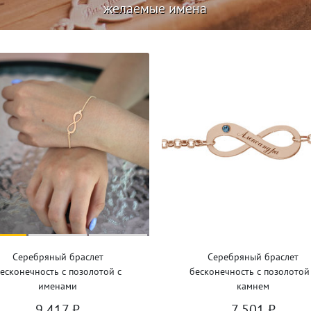
желаемые имена
Серебряный браслет
Серебряный браслет
есконечность с позолотой с
бесконечность с позолотой
именами
камнем
9 417
₽
7 501
₽