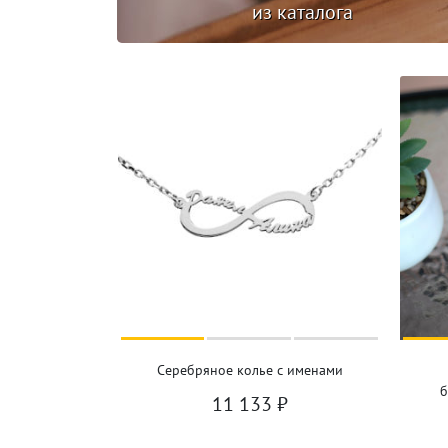
из каталога
Серебряное колье с именами
б
11 133
₽