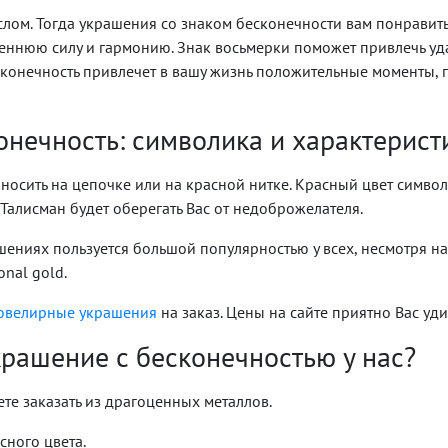
лом. Тогда
украшения со знаком бесконечности
вам понравить
реннюю силу и гармонию. Знак восьмерки поможет привлечь удач
сконечность привлечет в вашу жизнь положительные моменты, п
онечность: символика и характерист
осить на цепочке или на красной нитке. Красный цвет символи
. Талисман будет оберегать Вас от недоброжелателя.
шениях пользуется большой популярностью у всех, несмотря на
onal gold.
ювелирные украшения
на заказ. Цены на сайте приятно Вас уди
крашение с бесконечностью у нас?
е заказать из драгоценных металлов.
сного цвета.