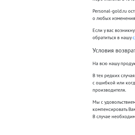
Personal-gold.ru о
о любых изменения
Если у вас возникн
обратиться в нашу
с
Условия возвра
На всю нашу продук
В тех редких случа
с ошибкой или когд
производителя.
Мы с удовольствие
компенсировать Вам
В случае необходим