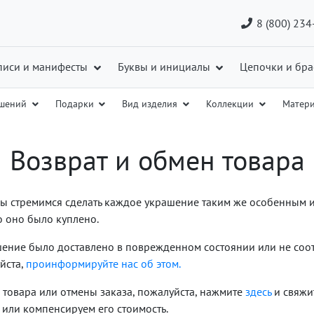
8 (800) 234
писи и манифесты
Буквы и инициалы
Цепочки и бра
ашений
Подарки
Вид изделия
Коллекции
Матер
Возврат и обмен товара
 мы стремимся сделать каждое украшение таким же особенным 
о оно было куплено.
шение было доставлено в поврежденном состоянии или не соот
йста,
проинформируйте нас об этом.
 товара или отмены заказа, пожалуйста, нажмите
здесь
и свяжит
или компенсируем его стоимость.