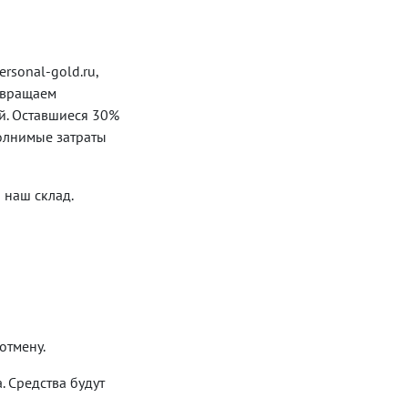
rsonal-gold.ru,
озвращаем
й. Оставшиеся 30%
олнимые затраты
 наш склад.
отмену.
. Средства будут