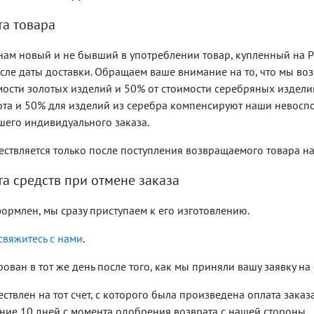
та товара
нам новый и не бывший в употреблении товар, купленный на Pe
осле даты доставки. Обращаем ваше внимание на то, что мы в
мости золотых изделий и 50% от стоимости серебряных издели
лота и 50% для изделий из серебра компенсируют наши невосп
шего индивидуального заказа.
ествляется только после поступления возвращаемого товара на
та средств при отмене заказа
формлен, мы сразу приступаем к его изготовлению.
свяжитесь с нами
.
ован в тот же день после того, как мы приняли вашу заявку на 
ствлен на тот счет, с которого была произведена оплата заказа
ние 10 дней с момента одобрения возврата с нашей стороны.