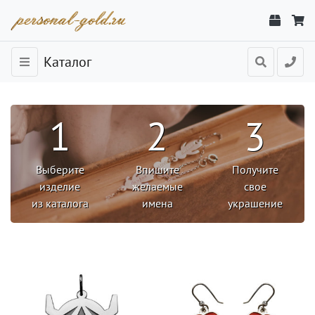
Каталог
1
2
3
Выберите
Впишите
Получите
изделие
желаемые
свое
из каталога
имена
украшение