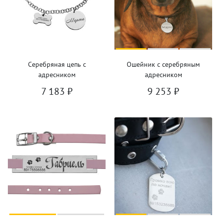
Серебряная цепь с
Ошейник с серебряным
адресником
адресником
7 183
₽
9 253
₽