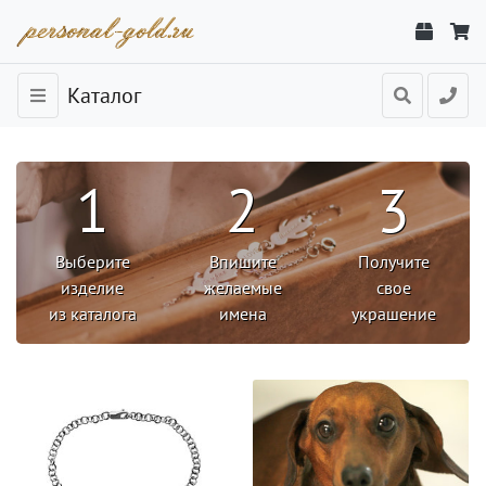
Каталог
1
2
3
Выберите
Впишите
Получите
изделие
желаемые
свое
из каталога
имена
украшение