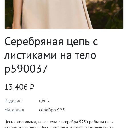
Серебряная цепь с
листиками на тело
p590037
13 406
₽
Изделие
цепь
Материал
серебро 925
Цепь с листиками, выполнена из серебра 925 пробы на цепи
якорного плетения. Цепь с листиками также изготавливается