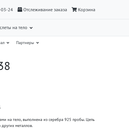
-03-24
Отслеживание заказа
Корзина
слеты на тело
иал
Партнеры
38
5
ами на тело, выполнена из серебра 925 пробы. Цепь
з других металлов.