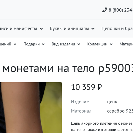
8 (800) 234
писи и манифесты
Буквы и инициалы
Цепочки и бра
ашений
Подарки
Вид изделия
Коллекции
Матер
 монетами на тело p5900
10 359
₽
Изделие
цепь
Материал
серебро 92
Цепь якорного плетения с монет
на тело также изготавливается и