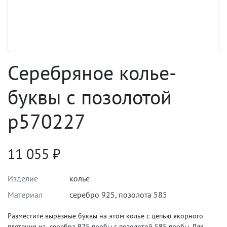
Серебряное колье-
буквы с позолотой
p570227
11 055
₽
Изделие
колье
Материал
серебро 925
,
позолота 585
Разместите вырезные буквы на этом колье с цепью якорного
плетения из серебра 925 пробы с позолотой 585 пробы. Для