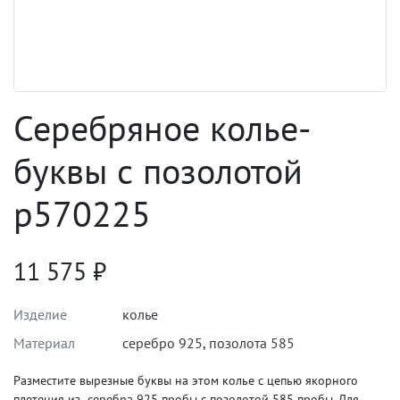
Серебряное колье-
буквы с позолотой
p570225
11 575
₽
Изделие
колье
Материал
серебро 925
,
позолота 585
Разместите вырезные буквы на этом колье с цепью якорного
плетения из серебра 925 пробы с позолотой 585 пробы. Для