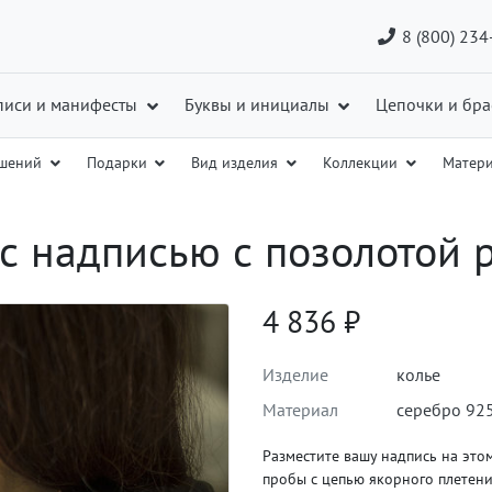
8 (800) 234
писи и манифесты
Буквы и инициалы
Цепочки и бра
ашений
Подарки
Вид изделия
Коллекции
Матер
 с надписью с позолотой
4 836
₽
Изделие
колье
Материал
серебро 92
Разместите вашу надпись на это
пробы с цепью якорного плетени